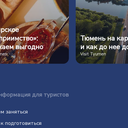
рское
приимство»:
Тюмень на кар
хаем выгодно
и как до нее д
umen
Visit Tyumen
нформация для туристов
м заняться
к подготовиться