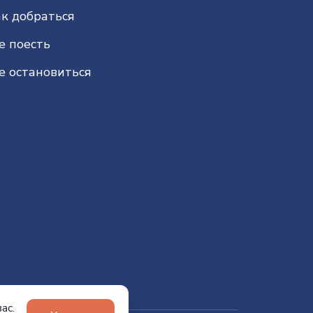
к добраться
е поесть
е остановиться
ас.