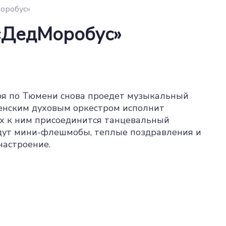
оробус»
 «ДедМоробус»
аря по Тюмени снова проедет музыкальный
менским духовым оркестром исполнит
ах к ним присоединится танцевальный
ждут мини-флешмобы, теплые поздравления и
настроение.