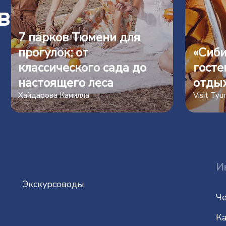
в
7 парков Тюмени для
прогулок: от
«Сиби
классического сада до
госте
настоящего леса
отды
Хайдарова Камилла
Visit Ty
И
Экскурсоводы
Че
Ка