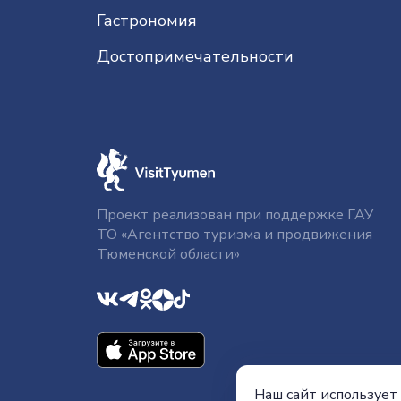
Гастрономия
До­сто­при­ме­ча­тель­нос­ти
Проект реализован при поддержке ГАУ
ТО «Агентство туризма и продвижения
Тюменской области»
Наш сайт использует 