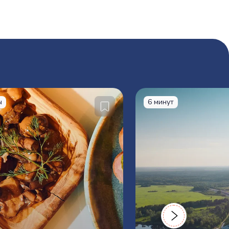
ы
6 минут