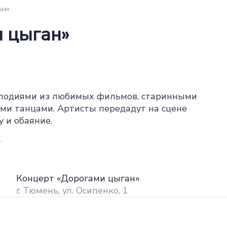
ан»
 цыган»
мелодиями из любимых фильмов, старинными
и танцами. Артисты передадут на сцене
у и обаяние.
4
Концерт «Дорогами цыган»
г. Тюмень, ул. Осипенко, 1