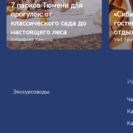
7 парков Тюмени для
прогулок: от
«Сиби
классического сада до
госте
настоящего леса
отды
Хайдарова Камилла
Visit Ty
И
Экскурсоводы
Че
Ка
Ка