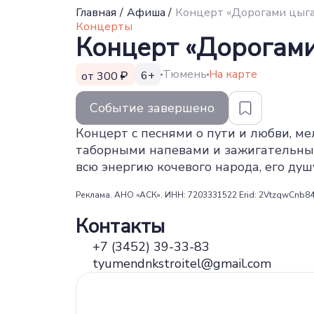
Главная
/
Афиша
/
Концерт «Дорогами цыг
Концерты
Концерт «Дорогами
Тюмень
На карте
6+
от 300
Событие завершено
Концерт с песнями о пути и любви, 
таборными напевами и зажигательным
всю энергию кочевого народа, его душ
Реклама. АНО «АСК». ИНН: 7203331522 Erid: 2VtzqwCnb8
Контакты
+7 (3452) 39-33-83
tyumendnkstroitel@gmail.com