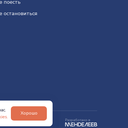
е поесть
е остановиться
ас.
Хорошо
ies.
Разработано в
ности