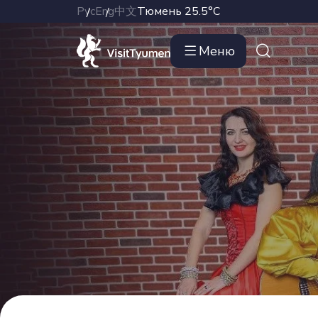
Рус
Eng
中文
Тюмень
25.5°C
Меню