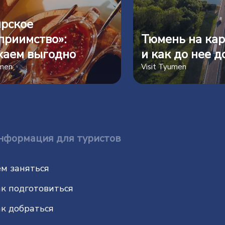
рское
приимство»:
Тюмень на кар
хаем выгодно
и как до нее д
umen
Visit Tyumen
нформация для туристов
м заняться
к подготовиться
к добраться