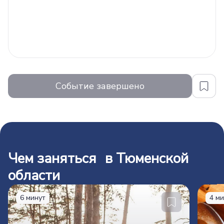
Событие завершено
Чем заняться в Тюменской
области
6 минут
4 м