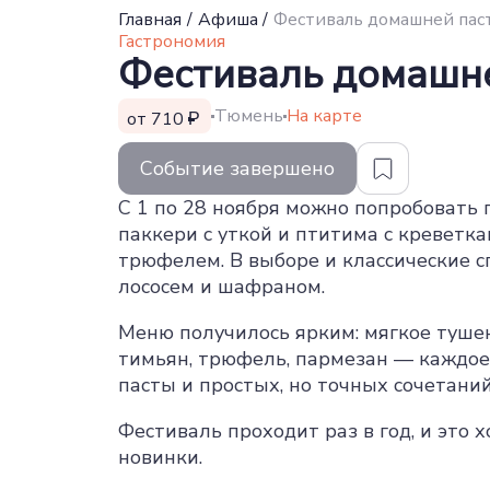
Главная
/
Афиша
/
Фестиваль домашней пас
Гастрономия
Фестиваль домашне
Тюмень
На карте
от 710
Событие завершено
С 1 по 28 ноября можно попробовать 
паккери с уткой и птитима с креветк
трюфелем. В выборе и классические с
лососем и шафраном.
Меню получилось ярким: мягкое тушено
тимьян, трюфель, пармезан — каждое
пасты и простых, но точных сочетаний
Фестиваль проходит раз в год, и это 
новинки.