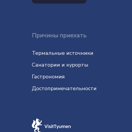
Причины приехать
Термальные источники
Санатории и курорты
Гастрономия
До­сто­при­ме­ча­тель­нос­ти