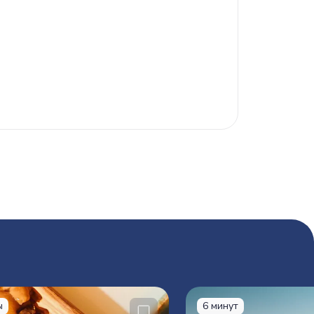
ы
6 минут