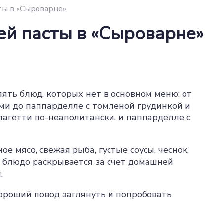
ты в «Сыроварне»
й пасты в «Сыроварне»
пять блюд, которых нет в основном меню: от
ами до паппарделле с томленой грудинкой и
пагетти по-неаполитански, и паппарделле с
е мясо, свежая рыба, густые соусы, чеснок,
 блюдо раскрывается за счет домашней
.
хороший повод заглянуть и попробовать