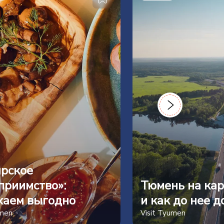
рское
приимство»:
Тюмень на кар
хаем выгодно
и как до нее д
umen
Visit Tyumen