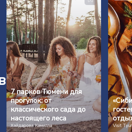
в
7 парков Тюмени для
прогулок: от
«Сиби
классического сада до
госте
настоящего леса
отды
Хайдарова Камилла
Visit Ty