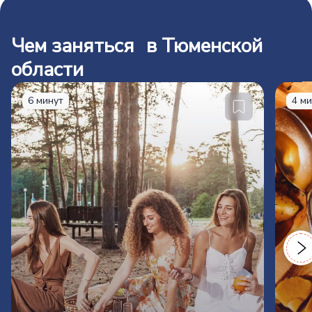
Чем заняться в Тюменской
области
6 минут
4 м