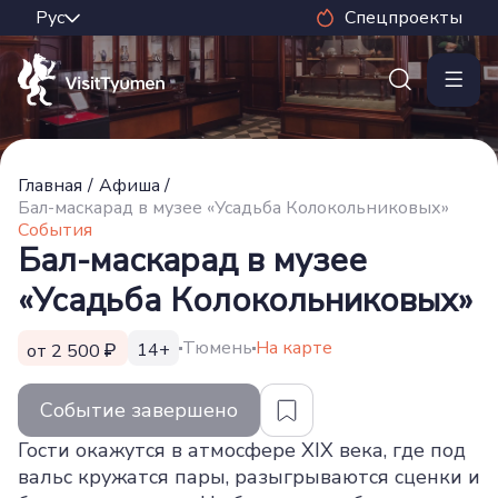
Спецпроекты
Главная
/
Афиша
/
Бал-маскарад в музее «Усадьба Колокольниковых»
События
Бал-маскарад в музее
«Усадьба Колокольниковых»
Тюмень
На карте
14+
от 2 500
Событие завершено
Гости окажутся в атмосфере XIX века, где под
вальс кружатся пары, разыгрываются сценки и