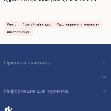
#лето
#семейныйотдых
#достопримечательности
#летовсибири
Причины приехать
Информация для туристов