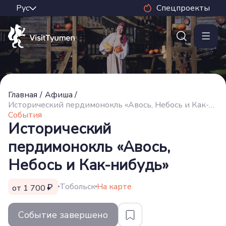
Спецпроекты
Главная
/
Афиша
/
Исторический пердимонокль «Авось, Небось и Как-нибудь»
События
Исторический
пердимонокль «Авось,
Небось и Как-нибудь»
Тобольск
На карте
от 1 700
Событие завершено