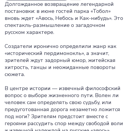
Долгожданное возвращение легендарной
постановки: в июне гостей парка «Тобол»
вновь ждет «Авось, Небось и Как-нибудь». Это
спектакль-размышление о загадочном
русском характере.
Создатели иронично определили жанр как
«исторический пердимонокль», а значит,
зрителей ждут задорный юмор, житейская
хитрость, танцы и неожиданные повороты
сюжета.
В центре истории — извечный философский
вопрос о выборе жизненного пути. Волен ли
человек сам определять свою судьбу, или
предуготованная дорога незаметно ложится
под ноги? Зрителям предстоит вместе с
героями рассудить спор между свободой воли
и извечной надеждой на русские «авось»,