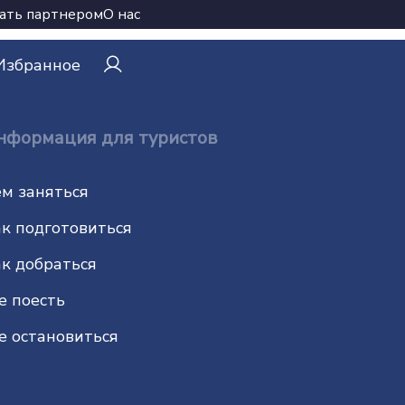
ать партнером
О нас
Избранное
нформация для туристов
м заняться
к подготовиться
к добраться
е поесть
е остановиться