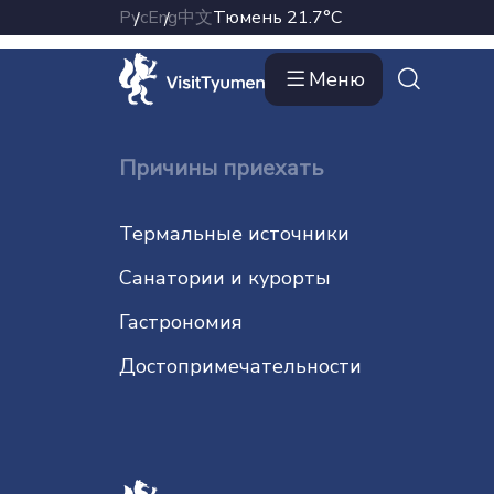
Не указан элемент для отображения
Рус
Eng
中文
Тюмень
21.7°C
Меню
Причины приехать
Термальные источники
Санатории и курорты
Гастрономия
До­сто­при­ме­ча­тель­нос­ти