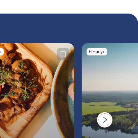
ы
6 минут