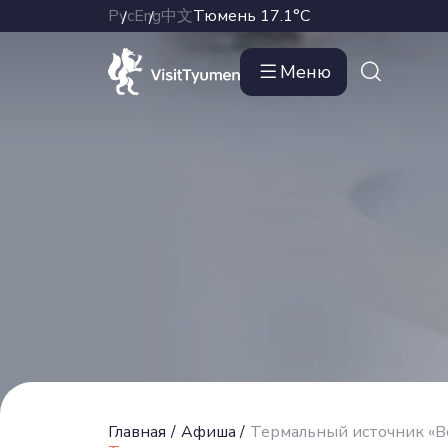
Рус
Eng
中文
Тюмень
17.1°C
Меню
Главная
/
Афиша
/
Термальный источник «В