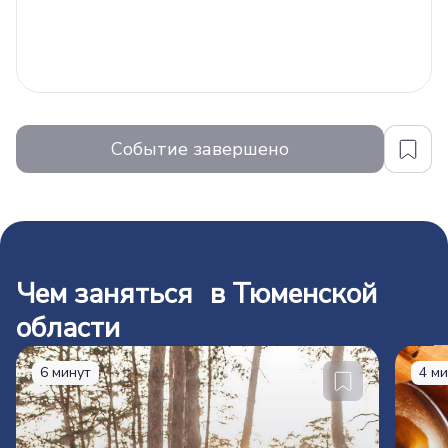
Событие завершено
Чем заняться в Тюменской
области
6 минут
4 м