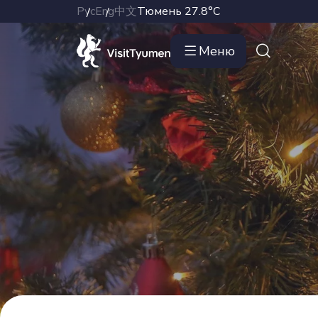
Рус
Eng
中文
Тюмень
27.8°C
Меню