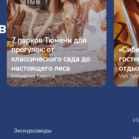
в
7 парков Тюмени для
прогулок: от
«Сиби
классического сада до
госте
настоящего леса
отды
Хайдарова Камилла
Visit Ty
И
Экскурсоводы
Че