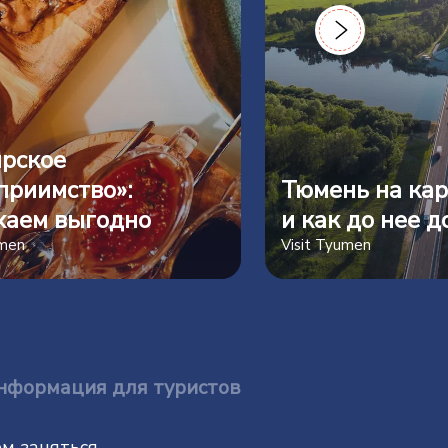
рское
приимство»:
Тюмень на кар
хаем выгодно
и как до нее д
umen
Visit Tyumen
нформация для туристов
м заняться