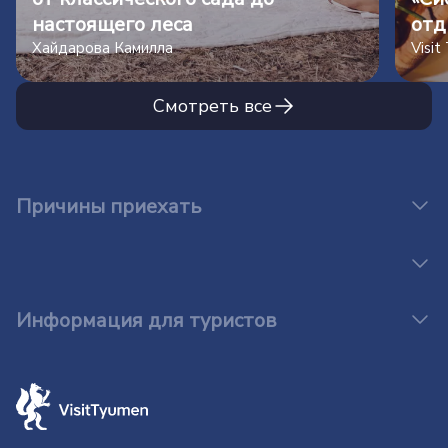
настоящего леса
отд
Хайдарова Камилла
Visi
Смотреть все
Причины приехать
Информация для туристов