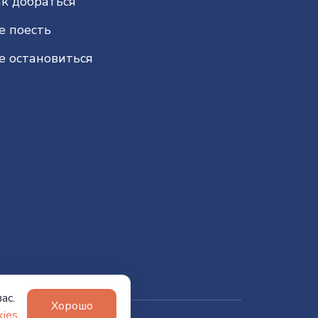
к добраться
е поесть
е остановиться
ас.
Хорошо
ies.