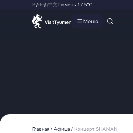
Рус
Eng
中文
Тюмень
17.5°C
Меню
Главная
/
Афиша
/
Концерт SHAMAN