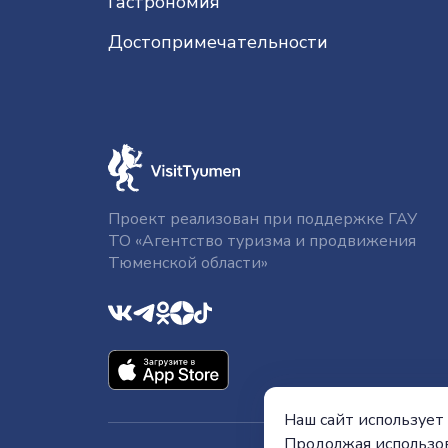
Гастрономия
До­сто­при­ме­ча­тель­нос­ти
Проект реализован при поддержке ГАУ
ТО «Агентство туризма и продвижения
Тюменской области»
Наш сайт использует 
Продолжая использов