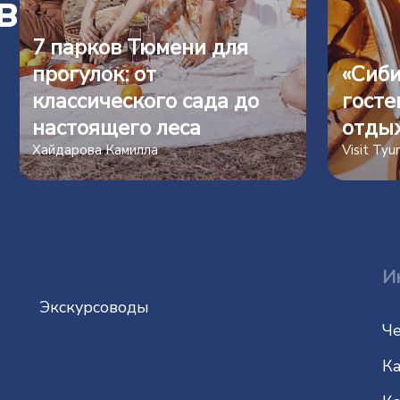
в
7 парков Тюмени для
прогулок: от
«Сиби
классического сада до
госте
настоящего леса
отды
Хайдарова Камилла
Visit Ty
И
Экскурсоводы
Че
Ка