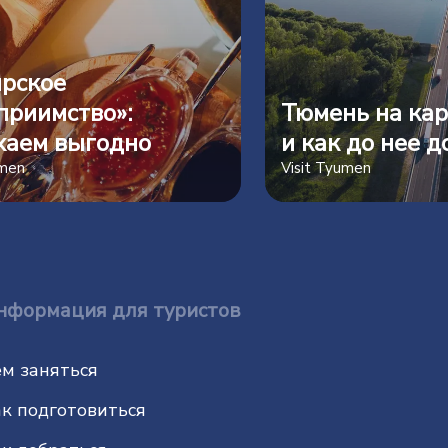
рское
приимство»:
Тюмень на кар
хаем выгодно
и как до нее д
umen
Visit Tyumen
нформация для туристов
м заняться
к подготовиться