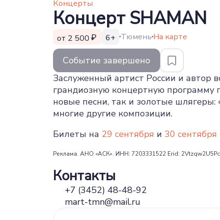
Концерты
Концерт SHAMAN
Тюмень
На карте
6+
от 2 500
Событие завершено
Заслуженный артист России и автор 
грандиозную концертную программу п
новые песни, так и золотые шлягеры: «
многие другие композиции.
Билеты на
29 сентября
и
30 сентября
Реклама. АНО «АСК». ИНН: 7203331522 Erid: 2Vtzqw2U5Pc
Контакты
+7 (3452) 48-48-92
mart-tmn@mail.ru