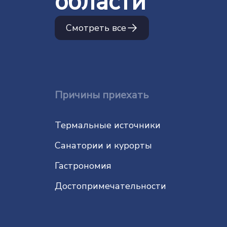
области
Смотреть все
Причины приехать
Термальные источники
Санатории и курорты
Гастрономия
До­сто­при­ме­ча­тель­нос­ти