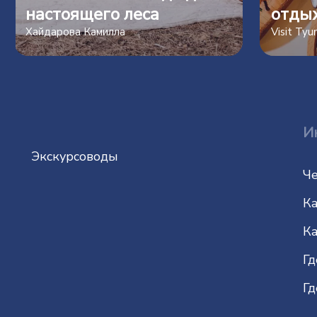
настоящего леса
отды
Хайдарова Камилла
Visit Ty
И
Экскурсоводы
Че
Ка
Ка
Гд
Гд