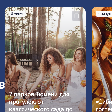
6 минут
4 минут
в
7 парков Тюмени для
прогулок: от
«Сиби
классического сада до
госте