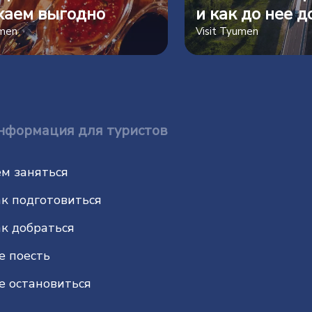
хаем выгодно
и как до нее д
umen
Visit Tyumen
нформация для туристов
м заняться
к подготовиться
к добраться
е поесть
е остановиться