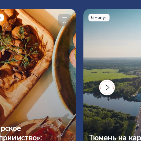
ы
6 минут
рское
приимство»:
Тюмень на кар