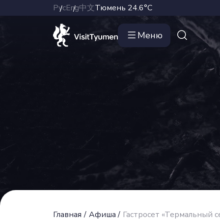
Рус
Eng
中文
Тюмень
24.6°C
Меню
Главная
/
Афиша
/
Гастросет «Термальный с