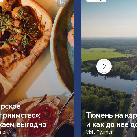
рское
приимство»:
Тюмень на кар
хаем выгодно
и как до нее д
umen
Visit Tyumen