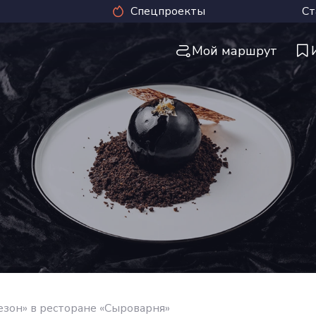
Спецпроекты
Ст
Мой маршрут
езон» в ресторане «Сыроварня»