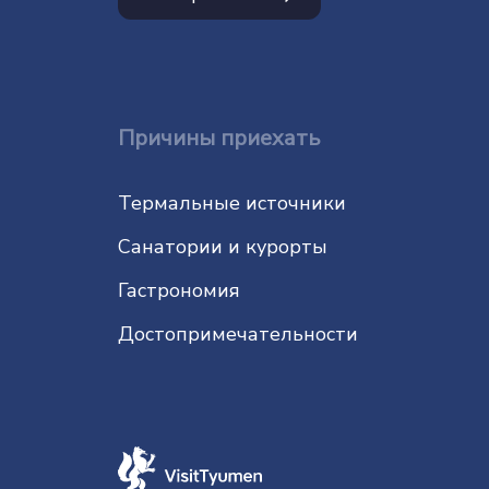
Причины приехать
Термальные источники
Санатории и курорты
Гастрономия
До­сто­при­ме­ча­тель­нос­ти