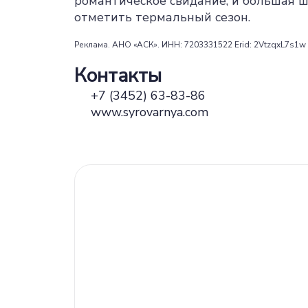
романтическое свидание, и большая 
отметить термальный сезон.
Реклама. АНО «АСК». ИНН: 7203331522 Erid: 2VtzqxL7s1w
Контакты
+7 (3452) 63-83-86
www.syrovarnya.com