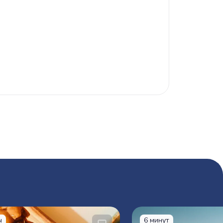
ы
6 минут