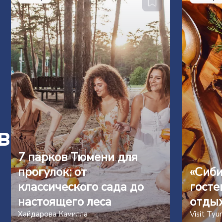
в
7 парков Тюмени для
прогулок: от
«Сиби
классического сада до
госте
настоящего леса
отды
Хайдарова Камилла
Visit Ty