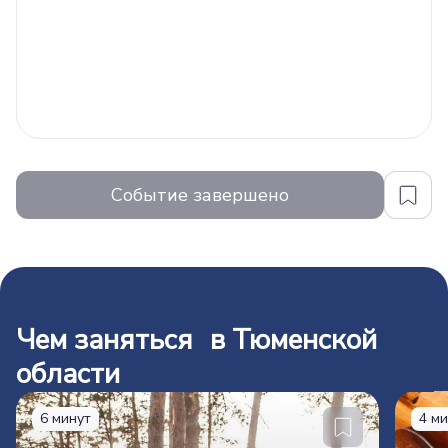
Событие завершено
Чем заняться в Тюменской
области
6 минут
4 м