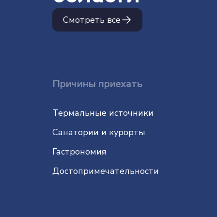
Смотреть все
Причины приехать
Термальные источники
Санатории и курорты
Гастрономия
До­сто­при­ме­ча­тель­нос­ти