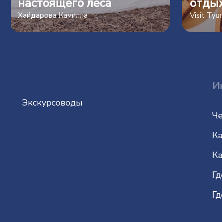
настоящего леса
отды
Хайдарова Камилла
Visit Ty
И
Экскурсоводы
Че
Ка
Ка
Гд
Гд