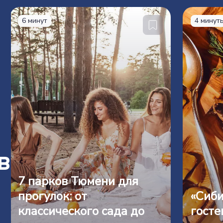
6 минут
4 минут
в
7 парков Тюмени для
прогулок: от
«Сиби
классического сада до
госте