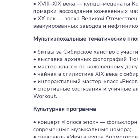
• XVIII–XIX века — купцы-меценаты К
ярмарки, воссоздание кожевенных мас
• XX век — эпоха Великой Отечествен
эвакуированных заводов и нефтянико
Мультиэпохальные тематические пл
• битвы за Сибирское ханство с участ
• выставка архивных фотографий Тю
• мастер-классы по кожевенному делу
• чайная в стилистике XIX века с сиб
• интерактивный мастер-класс «Рисо
• спортивные состязания и уличные а
Workout.
Культурная программа
• концерт «Голоса эпох» — фольклорн
современные музыкальные номера;
• спектакль «Мечта купца Колмогоро