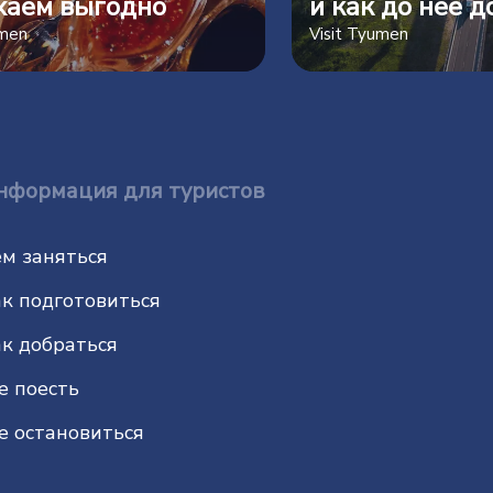
хаем выгодно
и как до нее д
umen
Visit Tyumen
нформация для туристов
м заняться
к подготовиться
к добраться
е поесть
е остановиться