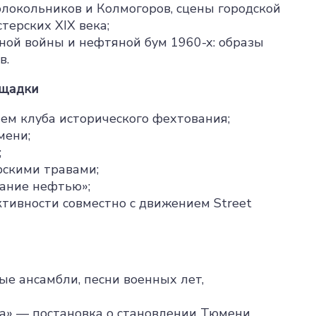
олокольников и Колмогоров, сцены городской
терских XIX века;
ной войны и нефтяной бум 1960-х: образы
в.
ощадки
ием клуба исторического фехтования;
мени;
;
ирскими травами;
вание нефтью»;
ктивности совместно с движением Street
ые ансамбли, песни военных лет,
ва» — постановка о становлении Тюмени