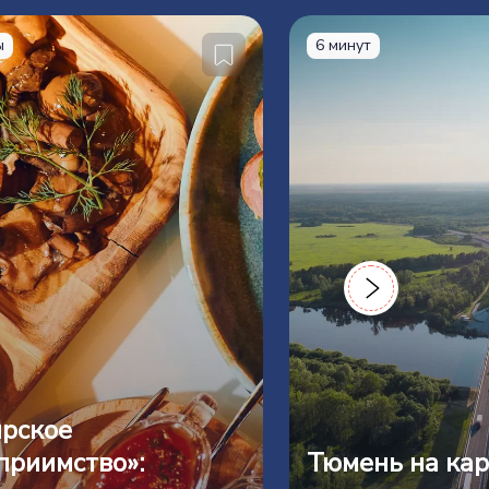
ы
6 минут
рское
приимство»:
Тюмень на кар