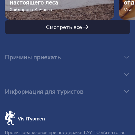
настоящего леса
отд
Хайдарова Камилла
Visi
Смотреть все
Причины приехать
Информация для туристов
Проект реализован при поддержке ГАУ ТО «Агентство