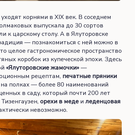
уходят корнями в XIX век. В соседнем
Колмаковых выпускала до 30 сортов
и к царскому столу. А в Ялуторовске
радиция — познакомиться с ней можно в
Это целое гастрономическое пространство
яных коробок из купеческой эпохи. Здесь
ой
«Ялуторовские жамочки»
—
люционным рецептам,
печатные пряники
е на полках — более 80 наименований
щенных в саду, который почти 200 лет
 Тизенгаузен,
орехи в меде
и
леденцовая
рактически невозможно.