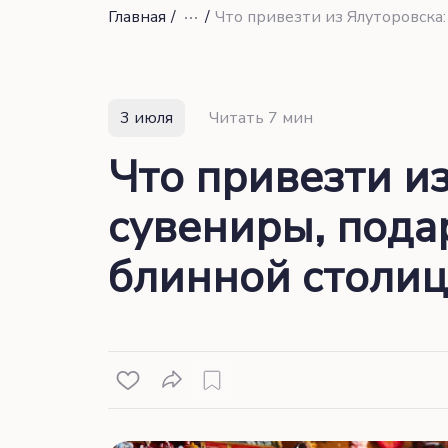
Главная
/
/
3 июля
Читать 7 мин
Что привезти из
сувениры, пода
блинной столиц