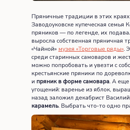
Пряничные традиции в этих краях 
Заводоуковске купеческая семья 
пряников — по легенде, их подавал
выросла собственная пряничная т
«Чайной»
музея «Торговые ряды»
. 
среди старинных самоваров и жест
можно попробовать и увезти с соб
крестьянские пряники по дорево
и
пряник в форме самовара
. А ещ
угощений: варенье из яблок, выра
назад заложил декабрист Василий
карамель
. Выбрать что-то одно п