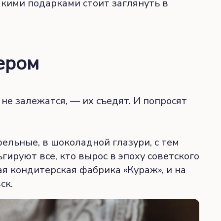
какими подарками стоит заглянуть в
ером
не залежатся, — их съедят. И попросят
фельные, в шоколадной глазури, с тем
гируют все, кто вырос в эпоху советского
ая кондитерская фабрика «Кураж», и на
ск.