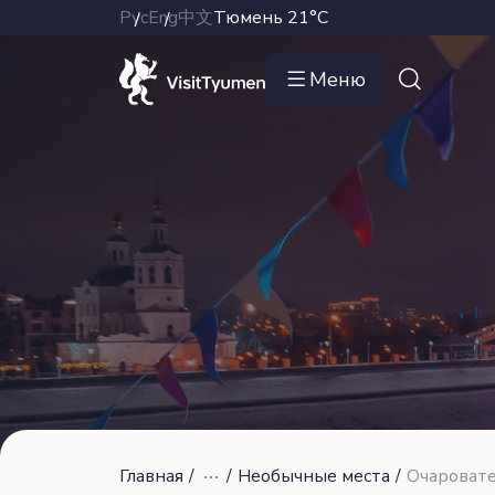
Рус
Eng
中文
Тюмень
21°C
Меню
Главная
/
/
Необычные места
/
Очаровате