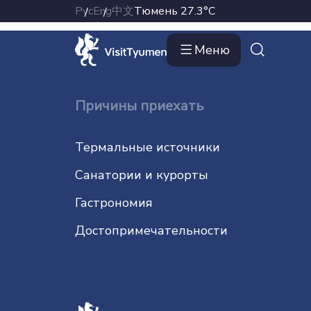
Элемент не найден!
Рус
Eng
中文
Тюмень
27.3°C
Меню
Причины приехать
Термальные источники
Санатории и курорты
Гастрономия
До­сто­при­ме­ча­тель­нос­ти