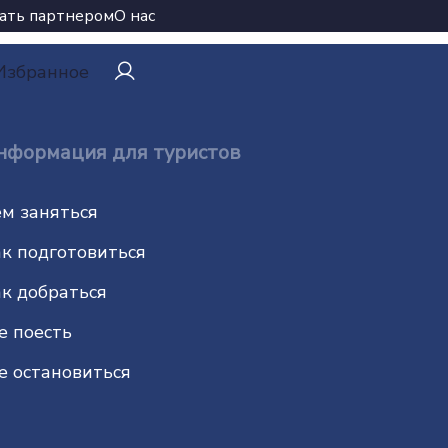
ать партнером
О нас
Избранное
нформация для туристов
м заняться
к подготовиться
к добраться
е поесть
е остановиться