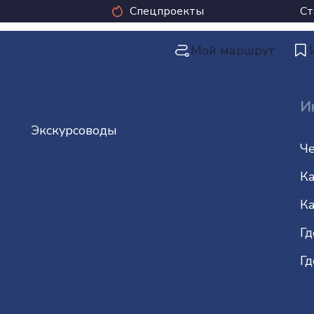
Спецпроекты
Ст
Мой маршрут
И
Экскурсоводы
Че
Ка
Ка
Гд
Гд