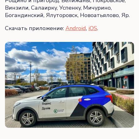
Рощино и пригород: Велижаны, Покровское,
Винзили, Салаирку, Успенку, Мичурино,
Богандинский, Ялуторовск, Новоатьялово, Яр.
Скачать приложение:
Android
,
iOS
.