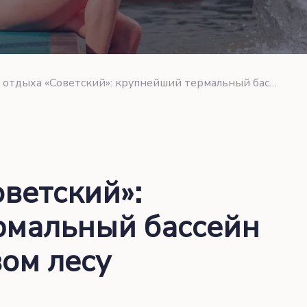
База отдыха «Советский»: крупнейший термальный бассейн страны в сосновом лесу
оветский»:
рмальный бассейн
вом лесу