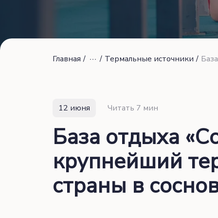
Главная
/
/
Термальные источники
/
12 июня
Читать 7 мин
База отдыха «С
крупнейший те
страны в сосно