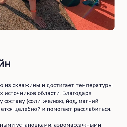
йн
ую из скважины и достигает температуры
их источников области. Благодаря
составу (соли, железо, йод, магний,
ается целебной и помогает расслабиться.
жными установками, аэромассажными