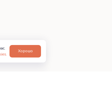
ас.
Хорошо
ies.